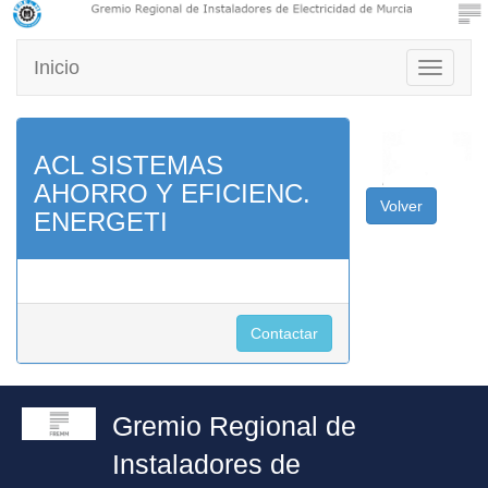
Inicio
Toggle
navigati
ACL SISTEMAS
AHORRO Y EFICIENC.
Volver
ENERGETI
Contactar
Gremio Regional de
Instaladores de